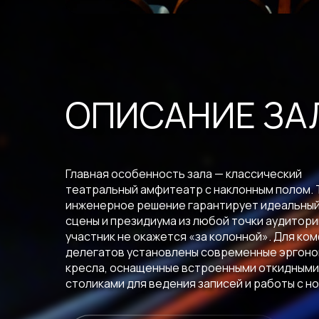
ОПИСАНИЕ ЗА
Главная особенность зала — классический
театральный амфитеатр с наклонным полом. 
инженерное решение гарантирует идеальный
сцены и президиума из любой точки аудитори
участник не окажется «за колонной». Для ко
делегатов установлены современные эргон
кресла, оснащенные встроенными откидными
столиками для ведения записей и работы с н