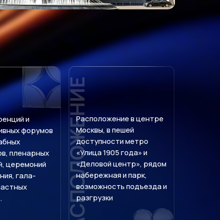
РАСПОЛОЖЕНИЕ
Расположение в центре
ренций и
Москвы, в пешей
ивных форумов
доступности метро
абных
«Улица 1905 года» и
ов, пленарных
«Деловой центр», рядом
й, церемоний
набережная и парк,
ия, гала-
возможность подъезда и
частных
разгрузки
.