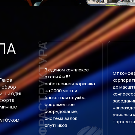
ЛА
ИНФРАСТРУКТУРА
В едином комплексе
От конфе
отели 4 и 5*,
Такое
корпорат
собственная парковка
 обзор
до масшт
на 2000 мест и
и: ни один
конгресс
банкетная служба,
мфорта
заседани
современное
омичные
награжден
оборудование,
ужинов и 
система залов
оутбуком.
торжеств
спутников