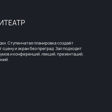
ИТЕАТР
дки. Ступенчатая планировка создаёт
 сцену и экран без преград. Зал подходит
умов и конференций, лекций, презентаций,
оний.