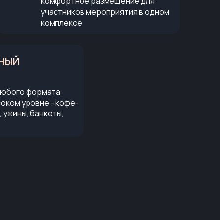
комфортное размещение для
участников мероприятия в одном
комплексе
НЫЙ
любого формата
соком уровне - кофе-
, ужины, банкеты,