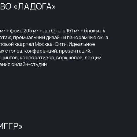
ВО «ЛАДОГА»
 + фойе 205 м² +зал Онега 161 м² + блок из 4
этаж, премиальный дизайн и панорамные окна
еловой квартал Москва-Сити. Идеальное
ых столов, конференций, презентаций,
енингов, корпоративов, воркшопов, лекций
ения онлайн-студий.
ИГЕР»