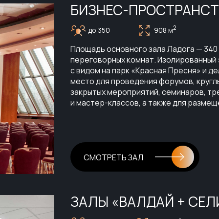
БИЗНЕС-ПРОСТРАНСТ
2
до 350
908 м
Площадь основного зала Ладога — 340 м²
переговорных комнат. Изолированный 
с видом на парк «Красная Пресня» и д
место для проведения форумов, кругл
закрытых мероприятий, семинаров, тр
и мастер-классов, а также для размещ
СМОТРЕТЬ ЗАЛ
ЗАЛЫ «ВАЛДАЙ + СЕЛ