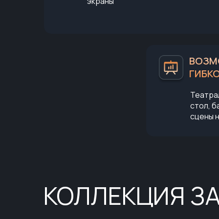
экраны
ВОЗМ
ГИБК
Театрал
стол, б
сцены 
КОЛЛЕКЦИЯ З