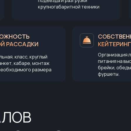
подъезда и разгрузки
крупногабаритной техники
ОЖНОСТЬ
СОБСТВЕН
ОЙ РАССАДКИ
КЕЙТЕРИНГ
Организация 
ьная, класс, круглый
питания на вы
анкет, кабаре, монтаж
брейки, обеды
необходимого размера
фуршеты.
АЛОВ