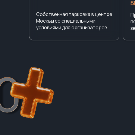
Б
Собственная парковка в центре
П
Москвы со специальными
п
условиями для организаторов
з