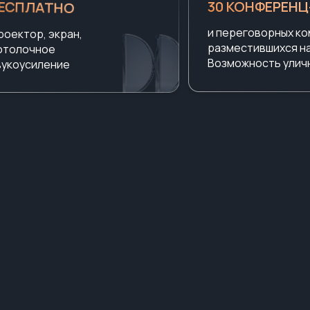
ЕСПЛАТНО
30 КОНФЕРЕН
и переговорных ко
роектор, экран,
разместившихся на
отолочное
Возможность улич
вукоусиление