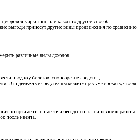
а цифровой маркетинг или какой-то другой способ
какие выгоды принесут другие виды продвижения по сравнению
змерить различные виды доходов.
вести продажу билетов, спонсорские средства,
нта. Эти денежные средства вы можете просуммировать, чтобы
ация ассортимента на месте и беседы по планированию работы
ок после ивента.
 немедленного денежного результата, но посещение