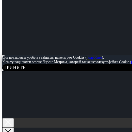
ПРОЛОЖИТЬ МАРШРУТ
Краснопресненская наб., д. 12, подъезд 4
Для повышения удобства сайта мы используем Cookies (
подробнее
).
К сайту подключен сервис Яндекс.Метрика, который также использует файлы Cookie (
ПРИНЯТЬ
ТЕЛЕФОН:
+7 (495) 258-12-98
МЫ В СОЦ. СЕТЯХ: