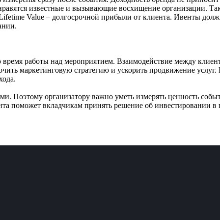
нравятся известные и вызывающие восхищение организации. Так
Lifetime Value – долгосрочной прибыли от клиента. Ивенты до
ании.
во время работы над мероприятием. Взаимодействие между клие
очить маркетинговую стратегию и ускорить продвижение услуг. Е
хода.
ми. Поэтому организатору важно уметь измерять ценность событ
нта поможет вкладчикам принять решение об инвестировании в 