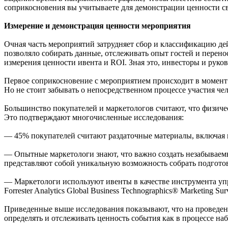
соприкосновения вы учитываете для демонстрации ценности св
Измерение и демонстрация ценности мероприятия
Очная часть мероприятий затрудняет сбор и классификацию д
позволяло собирать данные, отслеживать опыт гостей и перено
измерения ценности ивента и ROI. Зная это, инвесторы и руко
Первое соприкосновение с мероприятием происходит в момент 
Но не стоит забывать о непосредственном процессе участия че
Большинство покупателей и маркетологов считают, что физиче
Это подтверждают многочисленные исследования:
— 45% покупателей считают раздаточные материалы, включая 
— Опытные маркетологи знают, что важно создать незабываемы
представляют собой уникальную возможность собрать подгото
— Маркетологи используют ивенты в качестве инструмента упр
Forrester Analytics Global Business Technographics® Marketing Sur
Приведенные выше исследования показывают, что на проведени
определять и отслеживать ценность события как в процессе на