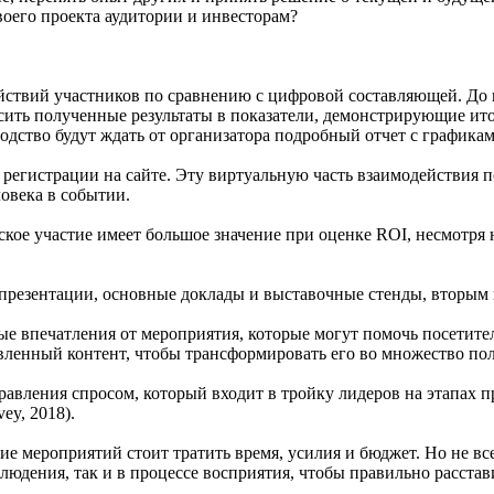
оего проекта аудитории и инвесторам?
ействий участников по сравнению с цифровой составляющей. Д
сить полученные результаты в показатели, демонстрирующие ито
водство будут ждать от организатора подробный отчет с график
регистрации на сайте. Эту виртуальную часть взаимодействия п
ловека в событии.
ское участие имеет большое значение при оценке ROI, несмотря
презентации, основные доклады и выставочные стенды, вторым 
е впечатления от мероприятия, которые могут помочь посетите
вленный контент, чтобы трансформировать его во множество по
авления спросом, который входит в тройку лидеров на этапах 
vey, 2018).
е мероприятий стоит тратить время, усилия и бюджет. Но не вс
блюдения, так и в процессе восприятия, чтобы правильно расста