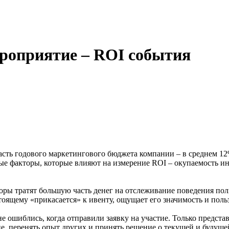
роприятие – ROI события
асть годового маркетингового бюджета компании – в среднем 1
ые факторы, которые влияют на измерение ROI – окупаемость ин
торы тратят большую часть денег на отслеживание поведения поль
оящему «прикасается» к ивенту, ощущает его значимость и польз
не ошиблись, когда отправили заявку на участие. Только предста
, перенять опыт других и принять решение о текущей и будущей