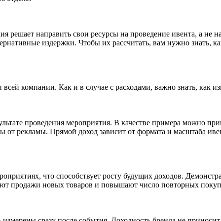
ия решает направить свои ресурсы на проведение ивента, а не н
ернативные издержки. Чтобы их рассчитать, вам нужно знать, 
всей компании. Как и в случае с расходами, важно знать, как и
ультате проведения мероприятия. В качестве примера можно при
ы от рекламы. Прямой доход зависит от формата и масштаба иве
оприятиях, что способствует росту будущих доходов. Демонстр
уют продажи новых товаров и повышают число повторных покуп
ь измерены сразу после события. Доходность бренда не приносит