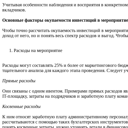
Учитывая особенности наблюдения и восприятия в конкретном 
вкладчиков.
Основные факторы окупаемости инвестиций в мероприяти
Чтобы точно рассчитать окупаемость инвестиций в мероприяти
доход от него, но и понять весь спектр расходов и выгод. Чтоб
Расходы на мероприятие
Расходы могут составлять 25% и более от маркетингового бюдж
тщательного анализа для каждого этапа проведения. Следует у
Прямые расходы
Они связаны с одним ивентом. Примерами прямых расходов явл
IT-площадку, затраты на подрядчиков и заработную плату кома
Косвенные расходы
К ним относят заработную плату административному персоналу
рассчитываются с помощью таких бухгалтерских инструментов, 
понять косвенные затраты, нужно уточнять детали в финансово