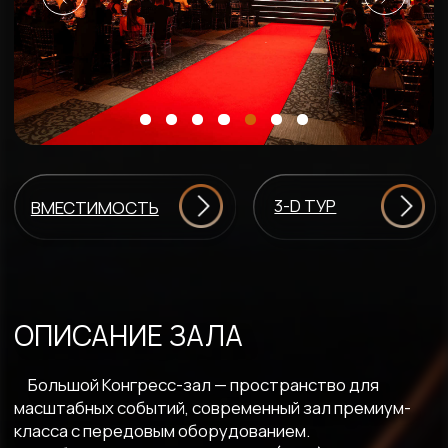
3-D ТУР
ВМЕСТИМОСТЬ
ОПИСАНИЕ ЗАЛА
Большой Конгресс-зал — пространство для
масштабных событий, современный зал премиум-
класса с передовым оборудованием.
Его габариты и высота потолков (7,5 м) позволяют
сделать необходимую застройку под мероприятие
любой сложности или организовать здесь
грандиозную онлайн-студию.
Благодаря звуконепроницаемым перегородкам
зал может быстро трансформироваться в три
самостоятельных помещения. А система
«спутников» (переговорные комнаты, холлы и
дополнительные помещения) — идеально подходит
для сессий, встреч и переговоров, подготовки
спикеров, а также зоны для организации питания,
выставки и пресс-прохода.
ФОРМАТ