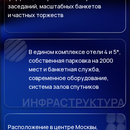
возможность подъезда и разгрузки
РАСПОЛОЖЕНИЕ
ВИДЕО-ПРЕЗЕНТАЦИЯ
Ежегодно более 300 значимых мероприятий
проходят в залах Конгресс-центра ЦМТ.
Многие из ивентов попадают на первые
полосы крупнейших СМИ — мы по праву
гордимся своим портфолио событий
федерального уровня