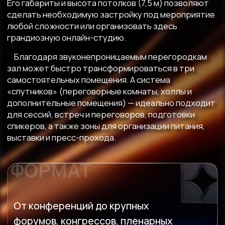
От конференций до крупных
форумов, конгрессов, пленарных
заседаний, масштабных банкетов
и частных торжеств
В едином комплексе отели 4 и 5*,
собственная парковка на 2000
мест и банкетная служба,
современное оборудование,
система залов спутников
ИНФРАСТРУКТУРА
Расположение в центре Москвы,
в пешей доступности метро «Улица
1905 года» и «Деловой центр»,
рядом набережная и парк,