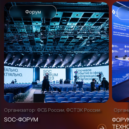
КОНТАКТЫ
ТЕЛЕФОН:
+7 (495) 258-12-98
ПОЧТА:
info_cc@wtcmoscow.ru
ПРОЛОЖИТЬ МАРШРУТ
Краснопресненская наб., д.
12, подъезд 4