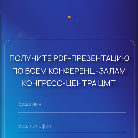
е,
кресла удобные, звук
Промо
Политика конфиденциальности
номальный.
Юридическая информация:
ПАО «ЦМТ» ИНН 7703034574
ОГРН 1027700072234